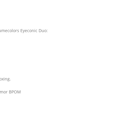
umecolors Eyeconic Duo:
oxing.
Nomor BPOM