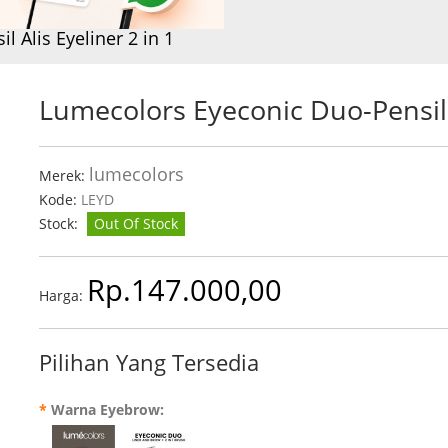
 Alis Eyeliner 2 in 1
Lumecolors Eyeconic Duo-Pensil A
lumecolors
Merek:
Kode:
LEYD
Stock:
Out Of Stock
Rp.147.000,00
Harga:
Pilihan Yang Tersedia
*
Warna Eyebrow: