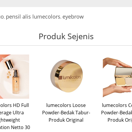
uo
pensil alis lumecolors
eyebrow
,
,
Produk Sejenis
lors HD Full
lumecolors Loose
lumecolors 
rage Ultra
Powder-Bedak Tabur-
Powder-Bedak
ghtweight
Produk Original
Produk Ori
tion Netto 30