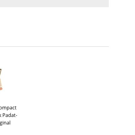
Compact
 Padat-
ginal