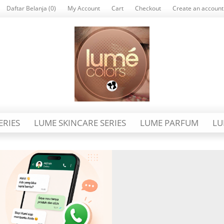
Daftar Belanja (0)
My Account
Cart
Checkout
Create an account
ERIES
LUME SKINCARE SERIES
LUME PARFUM
LU