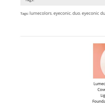
lumecolors
eyeconic
duo
eyeconic d
Tags:
,
,
,
Lumeco
Cove
Li
Founda