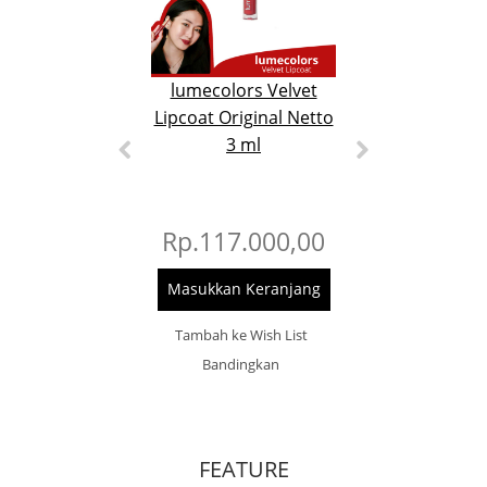
lumecolors Velvet
lumecolors L
Lipcoat Original Netto
Cheek Mo
3 ml
Original Net
Rp.117.000,00
Rp.137.0
Masukkan Keranjang
Masukkan Ker
Tambah ke Wish List
Tambah ke Wis
Bandingkan
Bandingk
FEATURE