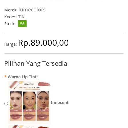
lumecolors
Merek:
Kode:
LTIN
Stock:
56
Rp.89.000,00
Harga:
Pilihan Yang Tersedia
*
Warna Lip Tint:
Innocent