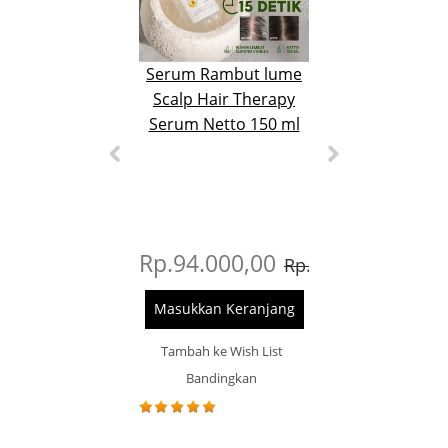
Serum Rambut lume
Shampoo l
Scalp Hair Therapy
Lume Scalp
Serum Netto 150 ml
Therapy Sha
untuk Meng
Ketombe, R
Kering dan R
Netto 15
Rp.94.000,00
Rp.97.000
Rp.119.000,00
Masukkan Keranjang
Masukkan Ker
Tambah ke Wish List
Tambah ke Wis
Bandingkan
Bandingk