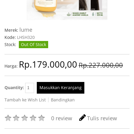
lume
Merek:
Kode:
LHSH320
Stock:
Out Of Stock
Rp.179.000,00
Rp.227.000,00
Harga:
Quantity:
Masukkan Keranjang
Tambah ke Wish List
Bandingkan
0 review
Tulis review