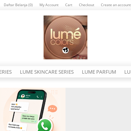
Daftar Belanja (0)
My Account
Cart
Checkout
Create an account
ERIES
LUME SKINCARE SERIES
LUME PARFUM
LU