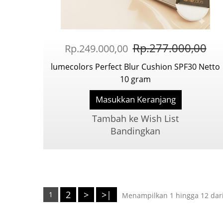
Rp.277.000,00
Rp.249.000,00
lumecolors Perfect Blur Cushion SPF30 Netto
10 gram
Masukkan Keranjang
Tambah ke Wish List
Bandingkan
2
>
>|
1
Menampilkan 1 hingga 12 dari 